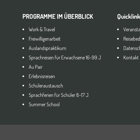
PROGRAMME IM ÜBERBLICK
Quicklin
Work & Travel
Veranst
Freiwilligenarbeit
Reisebe
Auslandspraktikum
Datensc
Sprachreisen für Erwachsene 16-99 J.
Kontakt
Au Pair
Erlebnisreisen
Schüleraustausch
Sprachferien für Schüler 8-17 J.
Summer School