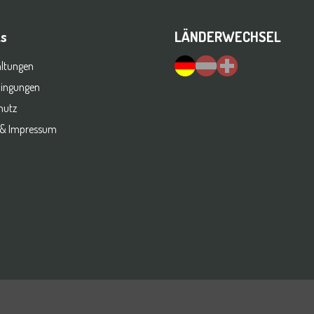
ks
LÄNDERWECHSEL
altungen
dingungen
hutz
 & Impressum