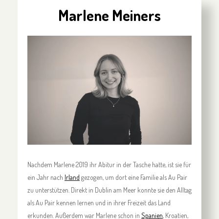
Marlene Meiners
Nachdem Marlene 2019 ihr Abitur in der Tasche hatte, ist sie für
ein Jahr nach
Irland
gezogen, um dort eine Familie als Au Pair
zu unterstützen. Direkt in Dublin am Meer konnte sie den Alltag
als Au Pair kennen lernen und in ihrer Freizeit das Land
erkunden. Außerdem war Marlene schon in
Spanien
, Kroatien,